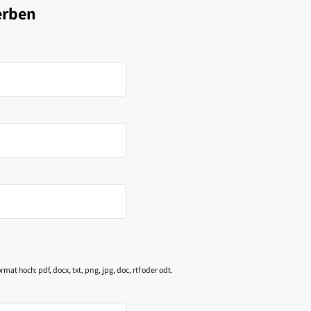
erben
at hoch: pdf, docx, txt, png, jpg, doc, rtf oder odt.